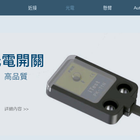
近接
光電
懸臂
Au