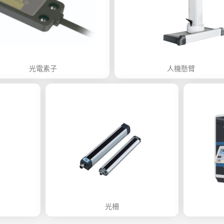
光電素子
人機懸臂
光柵