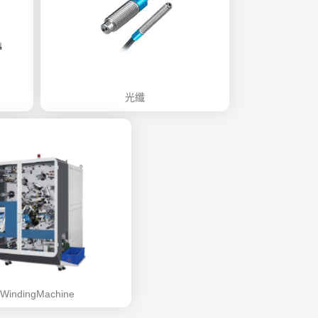
光纖
WindingMachine