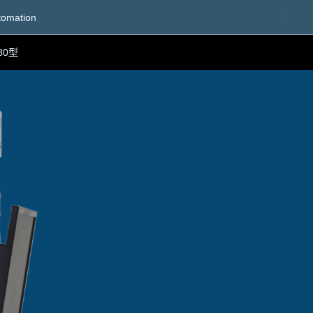
tomation
/80型